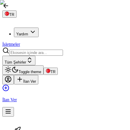
TR
Yardım
İşletmeler
Tüm Şehirler
Toggle theme
TR
İlan Ver
İlan Ver