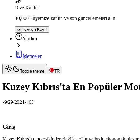
Bize Katılın
10,000+ üyemize katılın ve son güncellemeleri alın
Giriş veya Kayıt
Yardım
İşletmeler
Toggle theme
TR
Kuzey Kıbrıs'ta En Popüler Mot
•
9/29/2024
•
463
Giriş
Kuzey Kıbrıs’ta motosikletler, dağlık yollar ve hızlı, ekonomik ulaşım