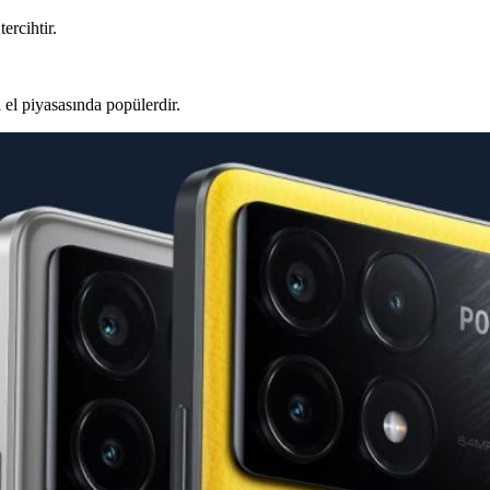
ercihtir.
 el piyasasında popülerdir.