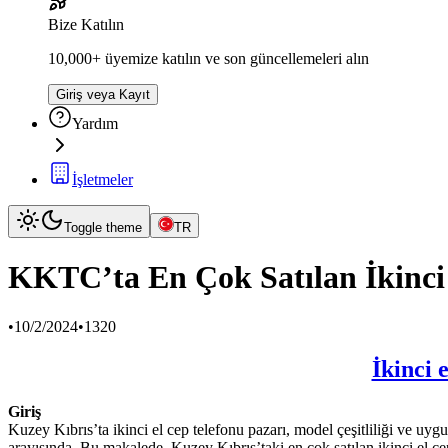
Bize Katılın
10,000+ üyemize katılın ve son güncellemeleri alın
Giriş veya Kayıt
Yardım
İşletmeler
Toggle theme
TR
KKTC’ta En Çok Satılan İkinci E
•
10/2/2024
•
1320
İkinci 
Giriş
Kuzey Kıbrıs’ta ikinci el cep telefonu pazarı, model çeşitliliği ve uyg
arayışında. Bu makalede, Kuzey Kıbrıs’taki en çok satılan ikinci el cep 