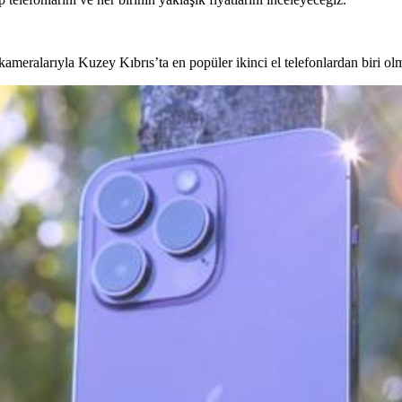
ameralarıyla Kuzey Kıbrıs’ta en popüler ikinci el telefonlardan biri o