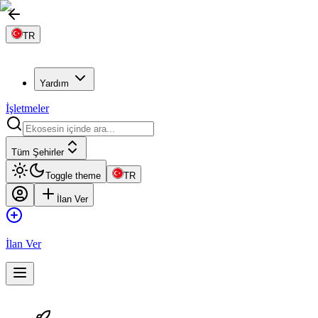
TR
Yardım
İşletmeler
Tüm Şehirler
Toggle theme
TR
İlan Ver
İlan Ver