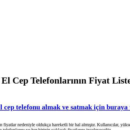
l Cep Telefonlarının Fiyat Liste
el cep telefonu almak ve satmak için buraya 
un fiyatlar nedeniyle oldukça hareketli bir hal almıştır. Kullanıcılar, y
telefonlarını ve her birinin yaklaşık fiyatlarını inceleyeceğiz.