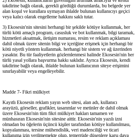
2) Ekosesin, kullanıcıların güvenliğini artırmak amacıyla ve kendi
takdirine bağlı olarak, gerekli gördüğü durumlarda, bu belgede yer
alan koşul ve kurallara uymayan ihlalde bulunan kullanıcıyı geçici
veya kalıcı olarak engelleme hakkını saklı tutar.
3) Ekosesin'nin sitesini herhangi bir şekilde kötüye kullanmak, her
türlü kötü amaçlı program, casusluk ve bot kullanmak, bilgi taramak,
hizmetleri aksatmak, iletişim numarası, resim ve reklam açıklaması
dahil olmak üzere sitenin bilgi ve içeriğine erişmek için herhangi bir
kötü niyetli yöntem kullanmak. herhangi bir sistem ve ağ üzerinden
yasaktır. Bu tür faaliyetlerin gözlemlenmesi halinde Ekosesin'nin her
türlü yasal yollara başvurma hakkı saklıdır. Ayrıca Ekosesin, kendi
takdirine bağlı olarak, ihlalde bulunan kullanıcının siteye erişimini
sınırlayabilir veya engelleyebilir.
Madde 7- Fikri mülkiyet
Kayıtlı Ekosesin reklam yayın web sitesi, alan adı, kullanıcı
arayüzü, görseller, grafikler, tasarımlar ve metinler de dahil olmak
üzere Ekosesin'nin tüm fikri mülkiyet hakları tamamen ve
münhasıran Ekosesin'nin sitesine aittir. Ekosesin'nin yazılı izni
olmadan bu öğelerin üçüncü kişiler tarafından kötüye kullanılması,
kopyalanması, tersine mühendislik, veri madenciliği ve ticari
kullanıma izin verilmemekte olup, temerrüde düşenlere karşı dava