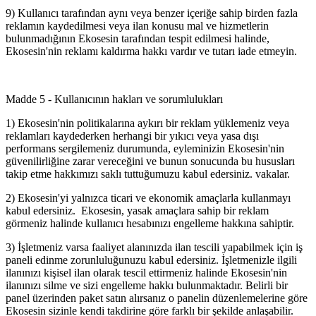
9) Kullanıcı tarafından aynı veya benzer içeriğe sahip birden fazla
reklamın kaydedilmesi veya ilan konusu mal ve hizmetlerin
bulunmadığının Ekosesin tarafından tespit edilmesi halinde,
Ekosesin'nin reklamı kaldırma hakkı vardır ve tutarı iade etmeyin.
Madde 5 - Kullanıcının hakları ve sorumlulukları
1) Ekosesin'nin politikalarına aykırı bir reklam yüklemeniz veya
reklamları kaydederken herhangi bir yıkıcı veya yasa dışı
performans sergilemeniz durumunda, eyleminizin Ekosesin'nin
güvenilirliğine zarar vereceğini ve bunun sonucunda bu hususları
takip etme hakkımızı saklı tuttuğumuzu kabul edersiniz. vakalar.
2) Ekosesin'yi yalnızca ticari ve ekonomik amaçlarla kullanmayı
kabul edersiniz. Ekosesin, yasak amaçlara sahip bir reklam
görmeniz halinde kullanıcı hesabınızı engelleme hakkına sahiptir.
3) İşletmeniz varsa faaliyet alanınızda ilan tescili yapabilmek için iş
paneli edinme zorunluluğunuzu kabul edersiniz. İşletmenizle ilgili
ilanınızı kişisel ilan olarak tescil ettirmeniz halinde Ekosesin'nin
ilanınızı silme ve sizi engelleme hakkı bulunmaktadır. Belirli bir
panel üzerinden paket satın alırsanız o panelin düzenlemelerine göre
Ekosesin sizinle kendi takdirine göre farklı bir şekilde anlaşabilir.