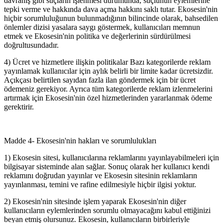
davranış gibi suçların işlenmesi durumunda, suçlunun eylemlerine
tepki verme ve hakkında dava açma hakkını saklı tutar. Ekosesin'nin
hiçbir sorumluluğunun bulunmadığının bilincinde olarak, bahsedilen
önlemler dizisi yasalara saygı göstermek, kullanıcıları memnun
etmek ve Ekosesin'nin politika ve değerlerinin sürdürülmesi
doğrultusundadır.
4) Ücret ve hizmetlere ilişkin politikalar Bazı kategorilerde reklam
yayınlamak kullanıcılar için aylık belirli bir limite kadar ücretsizdir.
Açıkçası belirtilen sayıdan fazla ilan göndermek için bir ücret
ödemeniz gerekiyor. Ayrıca tüm kategorilerde reklam izlenmelerini
artırmak için Ekosesin'nin özel hizmetlerinden yararlanmak ödeme
gerektirir.
Madde 4- Ekosesin'nin hakları ve sorumlulukları
1) Ekosesin sitesi, kullanıcılarına reklamlarını yayınlayabilmeleri için
bilgisayar sisteminde alan sağlar. Sonuç olarak her kullanıcı kendi
reklamını doğrudan yayınlar ve Ekosesin sitesinin reklamların
yayınlanması, temini ve rafine edilmesiyle hiçbir ilgisi yoktur.
2) Ekosesin'nin sitesinde işlem yaparak Ekosesin'nin diğer
kullanıcıların eylemlerinden sorumlu olmayacağını kabul ettiğinizi
beyan etmiş olursunuz. Ekosesin, kullanıcıların birbirleriyle