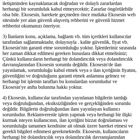
iletişiminden kaynaklanacak doğrudan ve dolaylı zararlardan
herhangi bir sorumluluk kabul etmeyecektir; Zararlar öngörülebilir
olsa bile. Ekosesin, harekete geçmeden önce mutlaka Ekosesin web
sitesinde yer alan güvenli alışveriş rehberini ve güvenli hizmet
rehberini okumanızı öneriyor.
3) İlanların konu, açıklama, bağlantı vb. tüm içerikleri kullanıcılar
tarafından sağlanmaktadır, dolayısıyla . kalite güvenlik, fiyat vb.
Ekosesin'nin garanti etme sorumluluğu yoktur. İşlemleriniz sırasında
her zaman dikkat edilmesi gereken hususlara dikkat etmelisiniz;
Çünkü kullanıcıların herhangi bir dolandırıcılık veya dolandırıcılık
davranışlarından Ekosesin sorumlu değildir. Ekosesin'de ilan
yayınlamak, sorumluluğu kabul etmek veya o ilan içeriğinin fiyatını,
güvenliğini ve doğruluğunu garanti etmek anlamına gelmez ve
herhangi bir işlemin tarafları bu konulardan sorumludur ve
Ekosesin'ye atıfta bulunma hakkı yoktur.
4) Ekosesin, kullanıcılar tarafından yayınlanan bilgilerin tamlığı
veya doğruluğundan, eksiksizliğinden ve gerçekliğinden sorumlu
değildir. Bilgilerin doğruluğundan ilanı yayınlayan kullanıcı
sorumludur. Reklamverenle işlem yapmak veya herhangi bir ilişki
kurmak isteyen kullanıcının, ilan içeriğini bizzat doğrulaması ve
sorumluluğu tamamen kendisine ait olmak üzere hareket etmesi ve
gerekli bilgileri edinmesi gerekmektedir. Ekosesin, kullanıcıların
herhangi bir dolandırıcılık veya dolandırıcılık davranışlarından