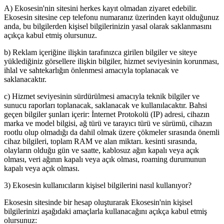
A) Ekosesin'nin sitesini herkes kayıt olmadan ziyaret edebilir.
Ekosesin sitesine cep telefonu numaranız üzerinden kayıt olduğunuz
anda, bu bilgilerden kişisel bilgilerinizin yasal olarak saklanmasını
açıkça kabul etmiş olursunuz.
b) Reklam içeriğine ilişkin tarafınızca girilen bilgiler ve siteye
yüklediğiniz görsellere ilişkin bilgiler, hizmet seviyesinin korunması,
ihlal ve sahtekarlığın önlenmesi amacıyla toplanacak ve
saklanacaktır.
c) Hizmet seviyesinin sürdürülmesi amacıyla teknik bilgiler ve
sunucu raporları toplanacak, saklanacak ve kullanılacaktır. Bahsi
geçen bilgiler şunları içerir: İnternet Protokolü (IP) adresi, cihazın
marka ve model bilgisi, ağ türü ve tarayıcı türü ve sürümü, cihazın
rootlu olup olmadığı da dahil olmak üzere çökmeler sırasında önemli
cihaz bilgileri, toplam RAM ve alan miktarı. kesinti sırasında,
olayların olduğu gün ve saatte, kablosuz ağın kapalı veya açık
olması, veri ağının kapalı veya açık olması, roaming durumunun
kapalı veya açık olması.
3) Ekosesin kullanıcıların kişisel bilgilerini nasıl kullanıyor?
Ekosesin sitesinde bir hesap oluşturarak Ekosesin'nin kişisel
bilgilerinizi aşağıdaki amaçlarla kullanacağını açıkça kabul etmiş
olursunuz: