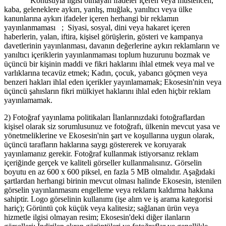
Konusuyla ilgisi olmayan ifadeler içeren veya müstehcen,
kaba, geleneklere aykırı, yanlış, muğlak, yanıltıcı veya ülke
kanunlarına aykırı ifadeler içeren herhangi bir reklamın
yayınlanmaması ; Siyasi, sosyal, dini veya hakaret içeren
haberlerin, yalan, iftira, kişisel görüşlerin, gösteri ve kampanya
davetlerinin yayınlanması, davanın değerlerine aykırı reklamların ve
yanıltıcı içeriklerin yayınlanmaması toplum huzurunu bozmak ve
üçüncü bir kişinin maddi ve fikri haklarını ihlal etmek veya mal ve
varlıklarına tecavüz etmek; Kadın, çocuk, yabancı göçmen veya
benzeri hakları ihlal eden içerikler yayınlamamak; Ekosesin'nin veya
üçüncü şahısların fikri mülkiyet haklarını ihlal eden hiçbir reklam
yayınlamamak.
2) Fotoğraf yayınlama politikaları İlanlarınızdaki fotoğraflardan
kişisel olarak siz sorumlusunuz ve fotoğrafı, ülkenin mevcut yasa ve
yönetmeliklerine ve Ekosesin'nin şart ve koşullarına uygun olarak,
üçüncü tarafların haklarına saygı göstererek ve koruyarak
yayınlamanız gerekir. Fotoğraf kullanmak istiyorsanız reklam
içeriğinde gerçek ve kaliteli görseller kullanmalısınız. Görselin
boyutu en az 600 x 600 piksel, en fazla 5 MB olmalıdır. Aşağıdaki
şartlardan herhangi birinin mevcut olması halinde Ekosesin, istenilen
görselin yayınlanmasını engelleme veya reklamı kaldırma hakkına
sahiptir. Logo görselinin kullanımı (işe alım ve iş arama kategorisi
hariç); Görüntü çok küçük veya kalitesiz; sağlanan ürün veya
hizmetle ilgisi olmayan resim; Ekosesin'deki diğer ilanların