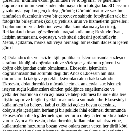
görselleri; İndirilen ekran görüntüleri ve fotoğraflar ve genellikle
doğrudan ürünün kendisinden alınmayan tüm fotoğraflar. 3D tasarım
yazılımıyla yapılan gerçek dışı görüntü; Görüntü mattır ve yazılım
tarafından düzenlenir veya bir çerçeveye sahiptir. fotoğrafları tek bir
fotoğrafta birleştirmek (kolaj); yetkisiz ürün ve hizmetlerin görselleri;
Toplumun örf ve adetlerine veya ülke kanunlarına aykırı imaj;
Reklamlarda insan görsellerinin araçsal kullanımı; Resimde fiyatı,
iletişim numarasını, e-postayı, web sitesi adresini görüntüleyin;
Metin, açıklama, marka adı veya herhangi bir reklam ifadesini içeren
görsel.
3) Dolandırıcılık ve tacizle ilgili politikalar İşlem sırasında sözleşme
tarafının kimliğini doğrulamalı ve sözleşme şartlarının güvenli ve
doğru olduğundan emin olmalısınız. Ekosesin, işlemlerin
doğrulanmasından sorumlu değildir; Ancak Ekosesin'nin ihlal
durumlarında takip ve gerekli aksiyonları alma hakkı saklıdır.
Ekosesin, dolandırıcılıkla mücadele etmek amacıyla, suç işlemek
isteyen suçlu kullanıcıları elinden geldiğince engellemekte ve
yetkililer tarafından dava açılması ve talep edilmesi halinde ihlallere
ilişkin rapor ve bilgileri yetkili makamlara sunmaktadır. Ekosesin'yi
kullanırken bu belgeyi kabul ettiğinizi açıkça beyan edersiniz,
dolayısıyla içeriğinin herhangi bir şekilde ihlal edilmesi durumunda
Ekosesin'nin ihlali gidermek için her türlü önleyici tedbir alma hakkı
vardır. Ayrıca Ekosesin, dolandırıcılık, kullanıcıları rahatsız etme,
kullanıcıların huzurunu bozan veya onlara zarar veren her türlü kötü