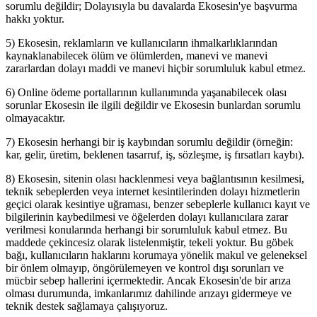
sorumlu değildir; Dolayısıyla bu davalarda Ekosesin'ye başvurma
hakkı yoktur.
5) Ekosesin, reklamların ve kullanıcıların ihmalkarlıklarından
kaynaklanabilecek ölüm ve ölümlerden, manevi ve manevi
zararlardan dolayı maddi ve manevi hiçbir sorumluluk kabul etmez.
6) Online ödeme portallarının kullanımında yaşanabilecek olası
sorunlar Ekosesin ile ilgili değildir ve Ekosesin bunlardan sorumlu
olmayacaktır.
7) Ekosesin herhangi bir iş kaybından sorumlu değildir (örneğin:
kar, gelir, üretim, beklenen tasarruf, iş, sözleşme, iş fırsatları kaybı).
8) Ekosesin, sitenin olası hacklenmesi veya bağlantısının kesilmesi,
teknik sebeplerden veya internet kesintilerinden dolayı hizmetlerin
geçici olarak kesintiye uğraması, benzer sebeplerle kullanıcı kayıt ve
bilgilerinin kaybedilmesi ve öğelerden dolayı kullanıcılara zarar
verilmesi konularında herhangi bir sorumluluk kabul etmez. Bu
maddede çekincesiz olarak listelenmiştir, tekeli yoktur. Bu göbek
bağı, kullanıcıların haklarını korumaya yönelik makul ve geleneksel
bir önlem olmayıp, öngörülemeyen ve kontrol dışı sorunları ve
mücbir sebep hallerini içermektedir. Ancak Ekosesin'de bir arıza
olması durumunda, imkanlarımız dahilinde arızayı gidermeye ve
teknik destek sağlamaya çalışıyoruz.