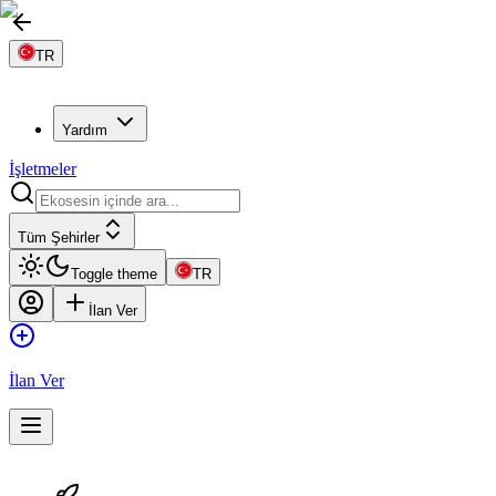
TR
Yardım
İşletmeler
Tüm Şehirler
Toggle theme
TR
İlan Ver
İlan Ver