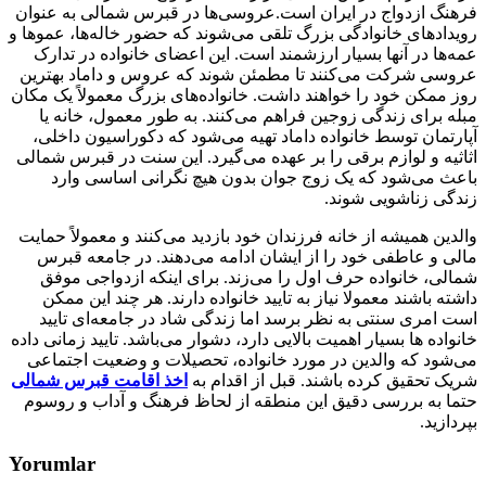
فرهنگ ازدواج در ایران است.عروسی‌ها در قبرس شمالی به عنوان
رویدادهای خانوادگی بزرگ تلقی می‌شوند که حضور خاله‌ها، عموها و
عمه‌ها در آنها بسیار ارزشمند است. این اعضای خانواده در تدارک
عروسی شرکت می‌کنند تا مطمئن شوند که عروس و داماد بهترین
روز ممکن خود را خواهند داشت. خانواده‌های بزرگ معمولاً یک مکان
مبله برای زندگی زوجین فراهم می‌کنند. به طور معمول، خانه یا
آپارتمان توسط خانواده داماد تهیه می‌شود که دکوراسیون داخلی،
اثاثیه و لوازم برقی را بر عهده می‌گیرد. این سنت در قبرس شمالی
باعث می‌شود که یک زوج جوان بدون هیچ نگرانی اساسی وارد
زندگی زناشویی شوند.
والدین همیشه از خانه فرزندان خود بازدید می‌کنند و معمولاً حمایت
مالی و عاطفی خود را از ایشان ادامه می‌دهند. در جامعه قبرس
شمالی، خانواده حرف اول را می‌زند. برای اینکه ازدواجی موفق
داشته باشند معمولا نیاز به تایید خانواده دارند. هر چند این ممکن
است امری سنتی به نظر برسد اما زندگی شاد در جامعه‌ای تایید
خانواده ها بسیار اهمیت بالایی دارد، دشوار می‌باشد. تایید زمانی داده
می‌شود که والدین در مورد خانواده، تحصیلات و وضعیت اجتماعی
شریک تحقیق کرده باشند. قبل از اقدام به
اخذ اقامت قبرس شمالی
حتما به بررسی دقیق این منطقه از لحاظ فرهنگ و آداب و روسوم
بپردازید.
Yorumlar