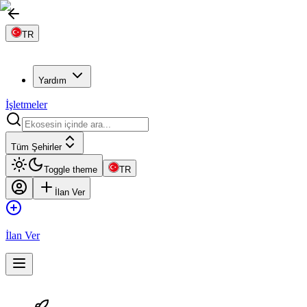
TR
Yardım
İşletmeler
Tüm Şehirler
Toggle theme
TR
İlan Ver
İlan Ver