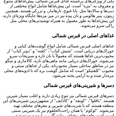
یکی از ویژگی‌های برجسته غذای قبرس شمالی، پیش‌غذاهای متنوع
و معروف به "مزه" است. این پیش‌غذاها شامل انواع مختلفی از
دیپ‌ها و سالادها مثل بابا غنوج، تارهامار، و تزرکی هستند. همچنین
زیتون، پنیر هالومی و نان پیده نیز در میز مزه‌ها جایگاه ویژه‌ای دارند.
این پیش‌غذاها به طور معمول به همراه نوشیدنی‌های محلی مثل
راکی سرو می‌شوند.
غذاهای اصلی در قبرس شمالی
غذاهای اصلی قبرس شمالی شامل انواع گوشت‌های کبابی و
خوراک‌های دریایی است. "شیش کباب"، "کفته" و "دونر کباب" از
محبوب‌ترین غذاها هستند که معمولاً با نان تازه و سبزیجات سرو
می‌شوند. خوراک‌های دریایی مانند ماهی‌های تازه، کالاماری و میگو
نیز در مناطق ساحلی بسیار محبوب‌اند. یکی از غذاهای سنتی و
محبوب "کلفتیکو" است که شامل گوشت بره که با ادویه‌های محلی
مزه‌دار شده و به آرامی پخته می‌شود.
دسرها و شیرینی‌های قبرس شمالی
دسرهای قبرس شمالی نیز تنوع زیادی دارند و اغلب بسیار شیرین
هستند. "باقلوا"، "کونفه" و "کادایف" از مشهورترین شیرینی‌های این
منطقه هستند که با شربت‌های شیرین و مغزهای مختلف تهیه
می‌شوند. "لوکوم" یا همان راحت‌الحلقوم نیز یک شیرینی سنتی
است که در طعم‌های مختلفی مانند گل رز، لیمو و پسته تهیه