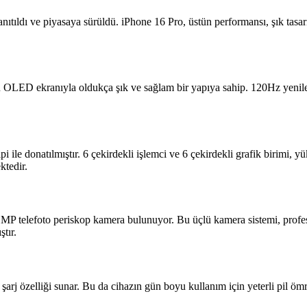
ıtıldı ve piyasaya sürüldü. iPhone 16 Pro, üstün performansı, şık tasar
OLED ekranıyla oldukça şık ve sağlam bir yapıya sahip. 120Hz yenile
i ile donatılmıştır. 6 çekirdekli işlemci ve 6 çekirdekli grafik birimi,
tedir.
P telefoto periskop kamera bulunuyor. Bu üçlü kamera sistemi, profesy
tır.
rj özelliği sunar. Bu da cihazın gün boyu kullanım için yeterli pil ömrü