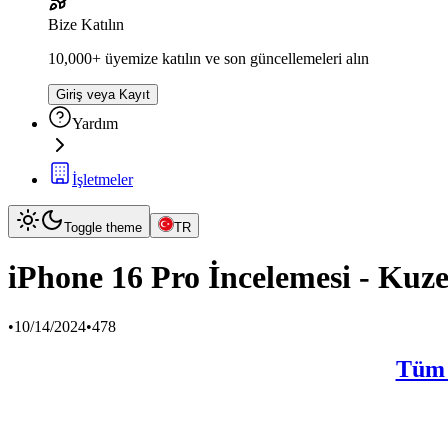
Bize Katılın
10,000+ üyemize katılın ve son güncellemeleri alın
Giriş veya Kayıt
Yardım
İşletmeler
Toggle theme
TR
iPhone 16 Pro İncelemesi - Kuz
•
10/14/2024
•
478
Tüm i