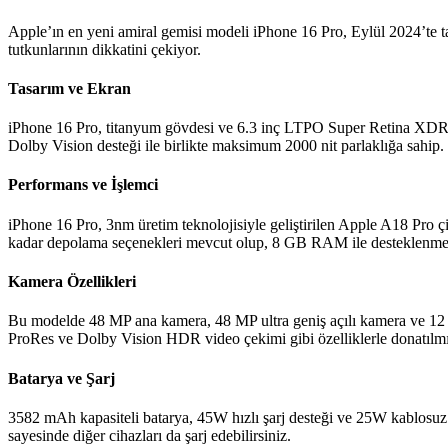
Apple’ın en yeni amiral gemisi modeli iPhone 16 Pro, Eylül 2024’te tan
tutkunlarının dikkatini çekiyor.
Tasarım ve Ekran
iPhone 16 Pro, titanyum gövdesi ve 6.3 inç LTPO Super Retina XDR 
Dolby Vision desteği ile birlikte maksimum 2000 nit parlaklığa sahip.
Performans ve İşlemci
iPhone 16 Pro, 3nm üretim teknolojisiyle geliştirilen Apple A18 Pro çip
kadar depolama seçenekleri mevcut olup, 8 GB RAM ile desteklenmek
Kamera Özellikleri
Bu modelde 48 MP ana kamera, 48 MP ultra geniş açılı kamera ve 12 M
ProRes ve Dolby Vision HDR video çekimi gibi özelliklerle donatılmış
Batarya ve Şarj
3582 mAh kapasiteli batarya, 45W hızlı şarj desteği ve 25W kablosuz şa
sayesinde diğer cihazları da şarj edebilirsiniz.