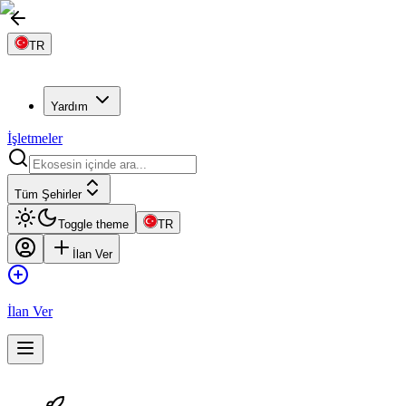
TR
Yardım
İşletmeler
Tüm Şehirler
Toggle theme
TR
İlan Ver
İlan Ver