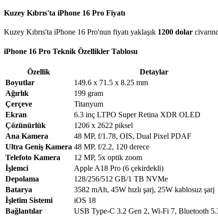
Kuzey Kıbrıs'ta iPhone 16 Pro Fiyatı
Kuzey Kıbrıs'ta iPhone 16 Pro'nun fiyatı yaklaşık
1200 dolar
civarınd
iPhone 16 Pro Teknik Özellikler Tablosu
Özellik
Detaylar
Boyutlar
149.6 x 71.5 x 8.25 mm
Ağırlık
199 gram
Çerçeve
Titanyum
Ekran
6.3 inç LTPO Super Retina XDR OLED
Çözünürlük
1206 x 2622 piksel
Ana Kamera
48 MP, f/1.78, OIS, Dual Pixel PDAF
Ultra Geniş Kamera
48 MP, f/2.2, 120 derece
Telefoto Kamera
12 MP, 5x optik zoom
İşlemci
Apple A18 Pro (6 çekirdekli)
Depolama
128/256/512 GB/1 TB NVMe
Batarya
3582 mAh, 45W hızlı şarj, 25W kablosuz şarj
İşletim Sistemi
iOS 18
Bağlantılar
USB Type-C 3.2 Gen 2, Wi-Fi 7, Bluetooth 5.