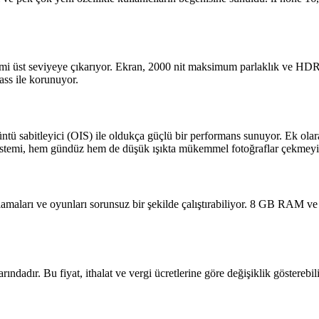
üst seviyeye çıkarıyor. Ekran, 2000 nit maksimum parlaklık ve HDR10 d
ass ile korunuyor.
ü sabitleyici (OIS) ile oldukça güçlü bir performans sunuyor. Ek olara
a sistemi, hem gündüz hem de düşük ışıkta mükemmel fotoğraflar çekmey
lamaları ve oyunları sorunsuz bir şekilde çalıştırabiliyor. 8 GB RAM 
rındadır. Bu fiyat, ithalat ve vergi ücretlerine göre değişiklik göster