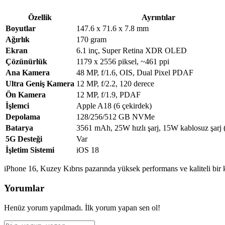
Özellik
Ayrıntılar
Boyutlar
147.6 x 71.6 x 7.8 mm
Ağırlık
170 gram
Ekran
6.1 inç, Super Retina XDR OLED
Çözünürlük
1179 x 2556 piksel, ~461 ppi
Ana Kamera
48 MP, f/1.6, OIS, Dual Pixel PDAF
Ultra Geniş Kamera
12 MP, f/2.2, 120 derece
Ön Kamera
12 MP, f/1.9, PDAF
İşlemci
Apple A18 (6 çekirdek)
Depolama
128/256/512 GB NVMe
Batarya
3561 mAh, 25W hızlı şarj, 15W kablosuz şarj 
5G Desteği
Var
İşletim Sistemi
iOS 18
iPhone 16, Kuzey Kıbrıs pazarında yüksek performans ve kaliteli bir 
Yorumlar
Henüz yorum yapılmadı. İlk yorum yapan sen ol!