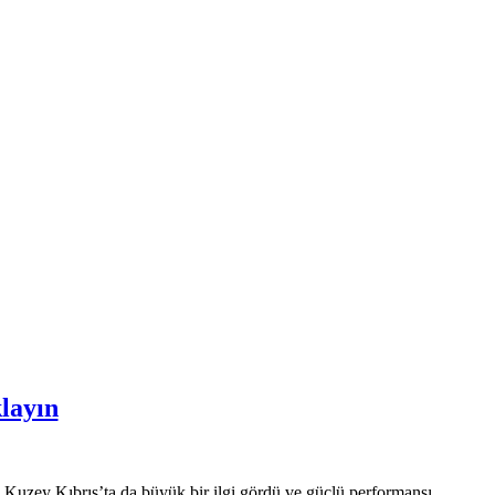
klayın
6, Kuzey Kıbrıs’ta da büyük bir ilgi gördü ve güçlü performansı,