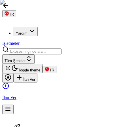
TR
Yardım
İşletmeler
Tüm Şehirler
Toggle theme
TR
İlan Ver
İlan Ver