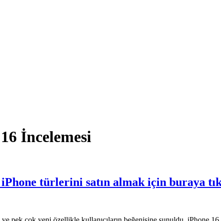
16 İncelemesi
Phone türlerini satın almak için buraya tı
dı ve pek çok yeni özellikle kullanıcıların beğenisine sunuldu. iPhone 1