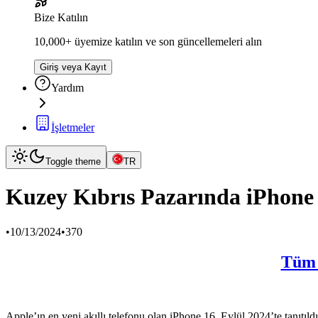
Bize Katılın
10,000+ üyemize katılın ve son güncellemeleri alın
Giriş veya Kayıt
Yardım
İşletmeler
Toggle theme
TR
Kuzey Kıbrıs Pazarında iPhone 
•
10/13/2024
•
370
Tüm i
Apple’ın en yeni akıllı telefonu olan iPhone 16, Eylül 2024’te tanıtıl