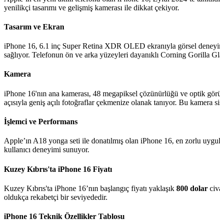
yenilikçi tasarımı ve gelişmiş kamerası ile dikkat çekiyor.
Tasarım ve Ekran
iPhone 16, 6.1 inç Super Retina XDR OLED ekranıyla görsel deneyimi 
sağlıyor. Telefonun ön ve arka yüzeyleri dayanıklı Corning Gorilla Gl
Kamera
iPhone 16'nın ana kamerası, 48 megapiksel çözünürlüğü ve optik görünt
açısıyla geniş açılı fotoğraflar çekmenize olanak tanıyor. Bu kamer
İşlemci ve Performans
Apple’ın A18 yonga seti ile donatılmış olan iPhone 16, en zorlu uygu
kullanıcı deneyimi sunuyor.
Kuzey Kıbrıs'ta iPhone 16 Fiyatı
Kuzey Kıbrıs'ta iPhone 16’nın başlangıç fiyatı yaklaşık
800 dolar
civa
oldukça rekabetçi bir seviyededir.
iPhone 16 Teknik Özellikler Tablosu