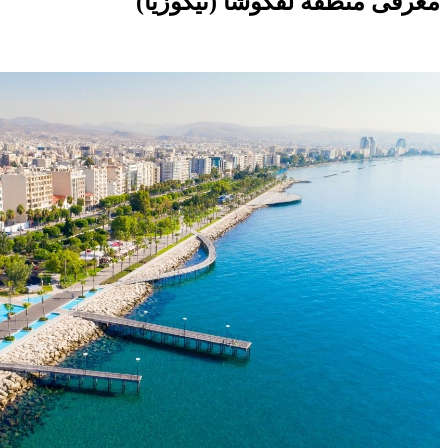
معرفی منطقه لفکوشا (نیکوزیا)