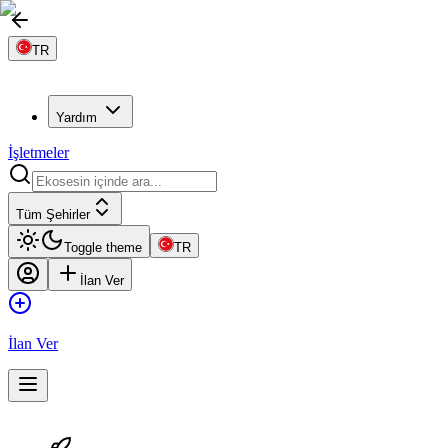
TR
Yardım
İşletmeler
Tüm Şehirler
Toggle theme
TR
İlan Ver
İlan Ver