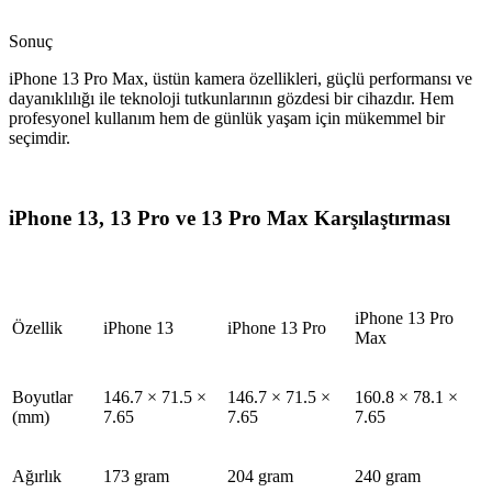
Sonuç
iPhone 13 Pro Max, üstün kamera özellikleri, güçlü performansı ve
dayanıklılığı ile teknoloji tutkunlarının gözdesi bir cihazdır. Hem
profesyonel kullanım hem de günlük yaşam için mükemmel bir
seçimdir.
iPhone 13, 13 Pro ve 13 Pro Max Karşılaştırması
iPhone 13 Pro
Özellik
iPhone 13
iPhone 13 Pro
Max
Boyutlar
146.7 × 71.5 ×
146.7 × 71.5 ×
160.8 × 78.1 ×
(mm)
7.65
7.65
7.65
Ağırlık
173 gram
204 gram
240 gram