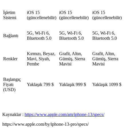
İşletim
iOS 15
iOS 15
iOS 15
Sistemi
(güncellenebilir)
(güncellenebilir)
(güncellenebilir)
5G, Wi-Fi 6,
5G, Wi-Fi 6,
5G, Wi-Fi 6,
Bağlantı
Bluetooth 5.0
Bluetooth 5.0
Bluetooth 5.0
Kırmızı, Beyaz,
Grafit, Altın,
Grafit, Altın,
Renkler
Mavi, Siyah,
Gümüş, Sierra
Gümüş, Sierra
Pembe
Mavisi
Mavisi
Başlangıç
Fiyatı
Yaklaşık 799 $
Yaklaşık 999 $
Yaklaşık 1099 $
(USD)
Kaynaklar :
https://www.apple.com/am/iphone-13/specs/
https://www.apple.com/by/iphone-13-pro/specs/