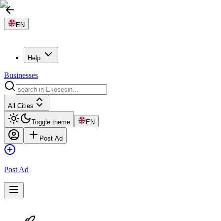
EN
Help
Businesses
All Cities
Toggle theme
EN
Post Ad
Post Ad