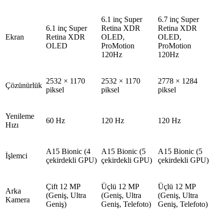
6.1 inç Super
6.7 inç Super
6.1 inç Super
Retina XDR
Retina XDR
Ekran
Retina XDR
OLED,
OLED,
OLED
ProMotion
ProMotion
120Hz
120Hz
2532 × 1170
2532 × 1170
2778 × 1284
Çözünürlük
piksel
piksel
piksel
Yenileme
60 Hz
120 Hz
120 Hz
Hızı
A15 Bionic (4
A15 Bionic (5
A15 Bionic (5
İşlemci
çekirdekli GPU)
çekirdekli GPU)
çekirdekli GPU)
Çift 12 MP
Üçlü 12 MP
Üçlü 12 MP
Arka
(Geniş, Ultra
(Geniş, Ultra
(Geniş, Ultra
Kamera
Geniş)
Geniş, Telefoto)
Geniş, Telefoto)