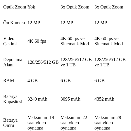
Optik Zoom
Yok
3x Optik Zoom
3x Optik Zoom
Ön Kamera
12 MP
12 MP
12 MP
Video
4K 60 fps ve
4K 60 fps ve
4K 60 fps
Çekimi
Sinematik Mod
Sinematik Mod
Depolama
128/256/512 GB
128/256/512 GB
128/256/512 GB
Alanı
ve 1 TB
ve 1 TB
RAM
4 GB
6 GB
6 GB
Batarya
3240 mAh
3095 mAh
4352 mAh
Kapasitesi
Maksimum 19
Maksimum 22
Maksimum 28
Batarya
saat video
saat video
saat video
Ömrü
oynatma
oynatma
oynatma