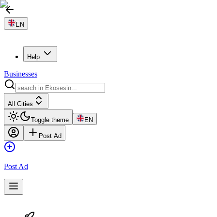
EN
Help
Businesses
All Cities
Toggle theme
EN
Post Ad
Post Ad