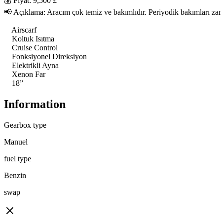
💰 Fiyat: 9,500 £

📢 Açıklama: Aracım çok temiz ve bakımlıdır. Periyodik bakımları zam
    Airscarf

    Koltuk Isıtma

    Cruise Control

    Fonksiyonel Direksiyon

    Elektrikli Ayna

    Xenon Far

    18”
Information
Gearbox type
Manuel
fuel type
Benzin
swap