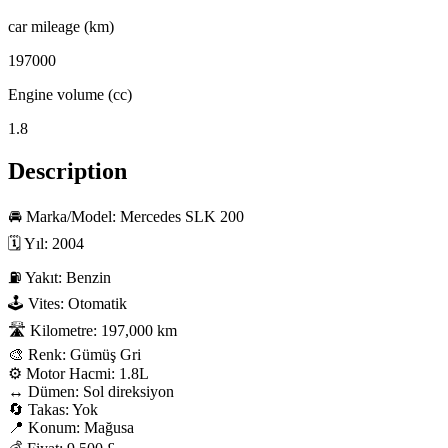
car mileage (km)
197000
Engine volume (cc)
1.8
Description
🚘 Marka/Model: Mercedes SLK 200

🗓 Yıl: 2004

⛽ Yakıt: Benzin

🕹 Vites: Otomatik

🛣 Kilometre: 197,000 km

🎨 Renk: Gümüş Gri

⚙️ Motor Hacmi: 1.8L

↔️ Dümen: Sol direksiyon

🔄 Takas: Yok

📍 Konum: Mağusa
