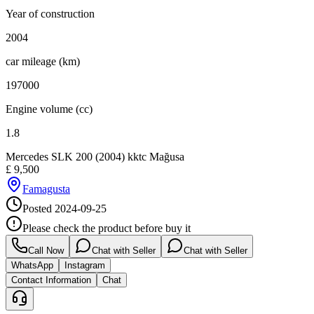
Year of construction
2004
car mileage (km)
197000
Engine volume (cc)
1.8
Mercedes SLK 200 (2004) kktc Mağusa
£
9,500
Famagusta
Posted
2024-09-25
Please check the product before buy it
Call Now
Chat with Seller
Chat with Seller
WhatsApp
Instagram
Contact Information
Chat