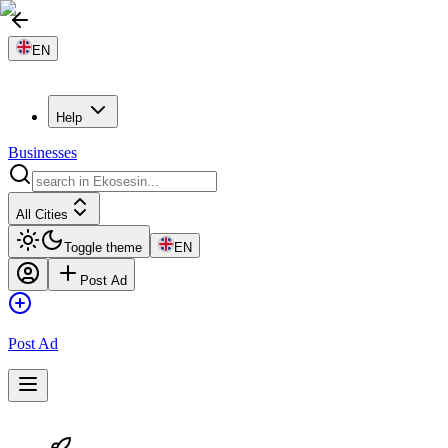
EN
Help
Businesses
All Cities
Toggle theme
EN
Post Ad
Post Ad