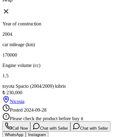
Year of construction
2004
car mileage (km)
170000
Engine volume (cc)
1.5
toyota Spacio (2004/2009) kibris
₺
230,000
Nicosia
Posted
2024-09-28
Please check the product before buy it
Call Now
Chat with Seller
Chat with Seller
WhatsApp
Instagram