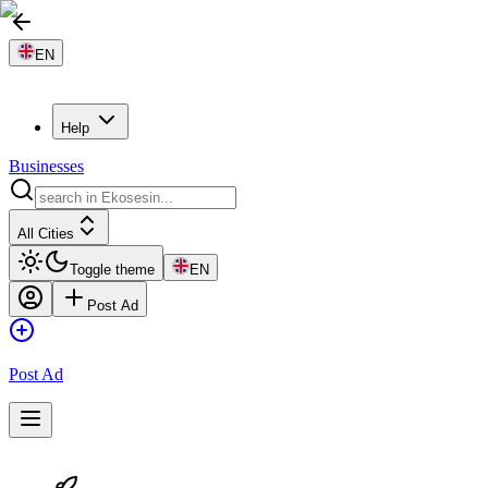
EN
Help
Businesses
All Cities
Toggle theme
EN
Post Ad
Post Ad