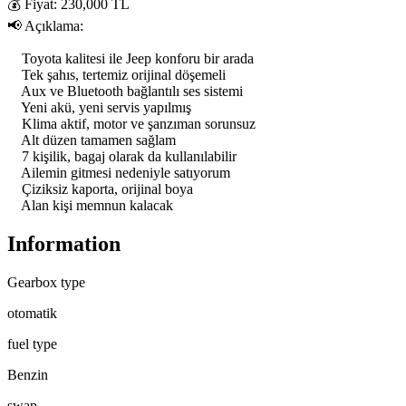
💰 Fiyat: 230,000 TL

📢 Açıklama:

    Toyota kalitesi ile Jeep konforu bir arada

    Tek şahıs, tertemiz orijinal döşemeli

    Aux ve Bluetooth bağlantılı ses sistemi

    Yeni akü, yeni servis yapılmış

    Klima aktif, motor ve şanzıman sorunsuz

    Alt düzen tamamen sağlam

    7 kişilik, bagaj olarak da kullanılabilir

    Ailemin gitmesi nedeniyle satıyorum

    Çiziksiz kaporta, orijinal boya

    Alan kişi memnun kalacak
Information
Gearbox type
otomatik
fuel type
Benzin
swap