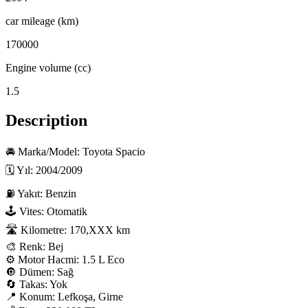
car mileage (km)
170000
Engine volume (cc)
1.5
Description
🚘 Marka/Model: Toyota Spacio

🗓 Yıl: 2004/2009

⛽ Yakıt: Benzin

🕹 Vites: Otomatik

🛣 Kilometre: 170,XXX km

🎨 Renk: Bej

⚙️ Motor Hacmi: 1.5 L Eco

🔘 Dümen: Sağ

🔄 Takas: Yok

📍 Konum: Lefkoşa, Girne
