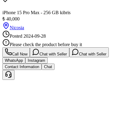
iPhone 15 Pro Max - 256 GB kibris
₺
40,000
Nicosia
Posted
2024-09-28
Please check the product before buy it
Call Now
Chat with Seller
Chat with Seller
WhatsApp
Instagram
Contact Information
Chat