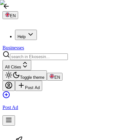
EN
Help
Businesses
All Cities
Toggle theme
EN
Post Ad
Post Ad