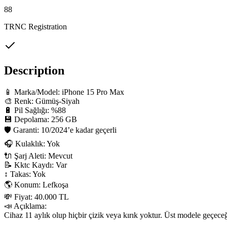
88
TRNC Registration
Description
📱 Marka/Model: iPhone 15 Pro Max

🎨 Renk: Gümüş-Siyah

🔋 Pil Sağlığı: %88

💾 Depolama: 256 GB

🛡 Garanti: 10/2024’e kadar geçerli

🎧 Kulaklık: Yok

🔌 Şarj Aleti: Mevcut

📝 Kktc Kaydı: Var

↕️ Takas: Yok

🌎 Konum: Lefkoşa

💸 Fiyat: 40.000 TL

📣 Açıklama:

Cihaz 11 aylık olup hiçbir çizik veya kırık yoktur. Üst modele geçeceği