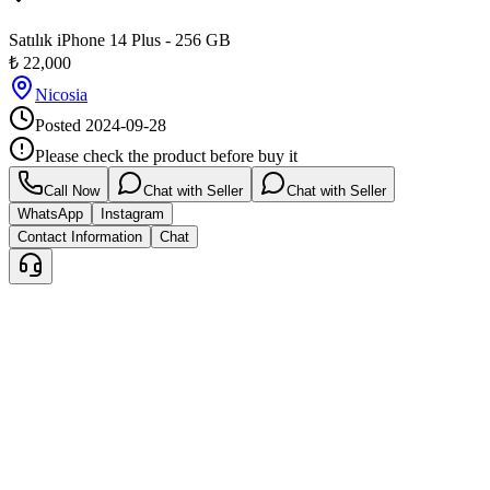
Satılık iPhone 14 Plus - 256 GB
₺
22,000
Nicosia
Posted
2024-09-28
Please check the product before buy it
Call Now
Chat with Seller
Chat with Seller
WhatsApp
Instagram
Contact Information
Chat