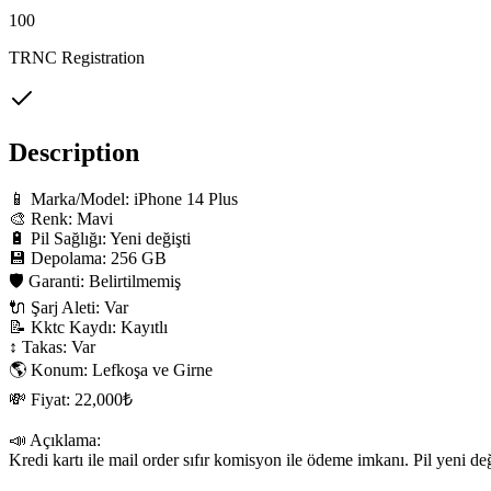
100
TRNC Registration
Description
📱 Marka/Model: iPhone 14 Plus

🎨 Renk: Mavi

🔋 Pil Sağlığı: Yeni değişti

💾 Depolama: 256 GB

🛡 Garanti: Belirtilmemiş

🔌 Şarj Aleti: Var

📝 Kktc Kaydı: Kayıtlı

↕️ Takas: Var

🌎 Konum: Lefkoşa ve Girne

💸 Fiyat: 22,000₺

📣 Açıklama:

Kredi kartı ile mail order sıfır komisyon ile ödeme imkanı. Pil yeni deği