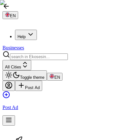
EN
Help
Businesses
All Cities
Toggle theme
EN
Post Ad
Post Ad