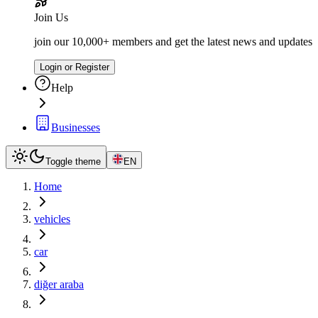
Join Us
join our 10,000+ members and get the latest news and updates
Login or Register
Help
Businesses
Toggle theme
EN
Home
vehicles
car
diğer araba