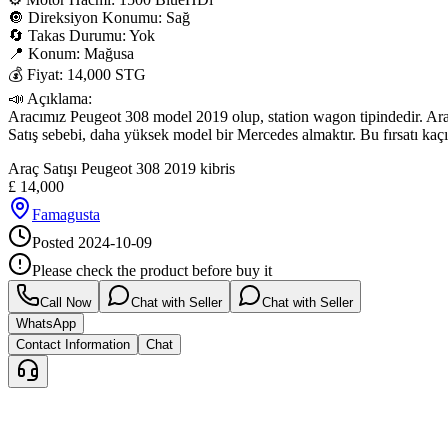
🔘 Direksiyon Konumu: Sağ

🔄 Takas Durumu: Yok

📍 Konum: Mağusa

💰 Fiyat: 14,000 STG

📣 Açıklama:

Aracımız Peugeot 308 model 2019 olup, station wagon tipindedir. Araçt
Satış sebebi, daha yüksek model bir Mercedes almaktır. Bu fırsatı kaçı
Araç Satışı Peugeot 308 2019 kibris
£
14,000
Famagusta
Posted
2024-10-09
Please check the product before buy it
Call Now
Chat with Seller
Chat with Seller
WhatsApp
Contact Information
Chat