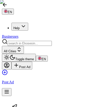
EN
Help
Businesses
All Cities
Toggle theme
EN
Post Ad
Post Ad