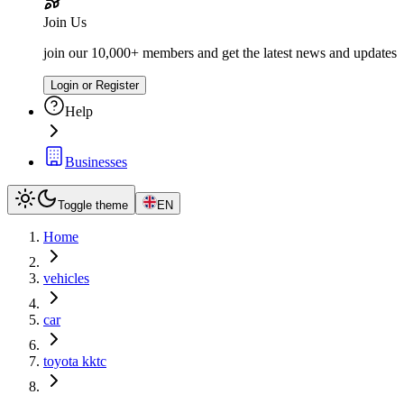
Join Us
join our 10,000+ members and get the latest news and updates
Login or Register
Help
Businesses
Toggle theme
EN
Home
vehicles
car
toyota kktc