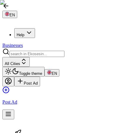
EN
Help
Businesses
All Cities
Toggle theme
EN
Post Ad
Post Ad