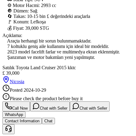
    ⚙️ Motor Hacmi: 2993 cc

    🔘 Dümen: Sağ

    🔄 Takas: 10-15 bin £ değerindeki araçlarla

    🚩 Konum: Lefkoşa

    💰 Fiyat: 39,000 STG

Açıklama:

    Araçta herhangi bir sorun bulunmamaktadır.

    7 koltuklu geniş aile kullanımı için ideal bir modeldir.

    2023 model facelift farlar ve multimedya ekran eklenmiştir.

    Şanzıman ve motor bakımları yeni yapılmıştır.
Satılık Toyota Land Cruiser 2015 kktc
£
39,000
Nicosia
Posted
2024-10-29
Please check the product before buy it
Call Now
Chat with Seller
Chat with Seller
WhatsApp
Contact Information
Chat