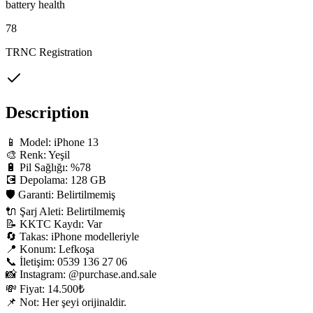
battery health
78
TRNC Registration
Description
📱 Model: iPhone 13

🎨 Renk: Yeşil

🔋 Pil Sağlığı: %78

💽 Depolama: 128 GB

🛡 Garanti: Belirtilmemiş

🔌 Şarj Aleti: Belirtilmemiş

📝 KKTC Kaydı: Var

🔄 Takas: iPhone modelleriyle

📍 Konum: Lefkoşa

📞 İletişim: 0539 136 27 06

📸 Instagram: @purchase.and.sale

💸 Fiyat: 14.500₺

📌 Not: Her şeyi orijinaldir.