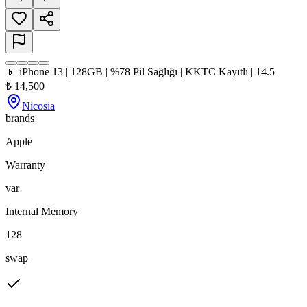
📱 iPhone 13 | 128GB | %78 Pil Sağlığı | KKTC Kayıtlı | 14.5
₺
14,500
Nicosia
brands
Apple
Warranty
var
Internal Memory
128
swap