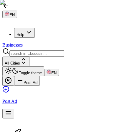
EN
Help
Businesses
All Cities
Toggle theme
EN
Post Ad
Post Ad