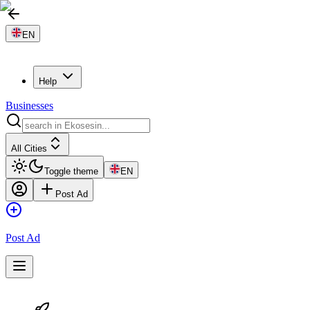
EN
Help
Businesses
All Cities
Toggle theme
EN
Post Ad
Post Ad