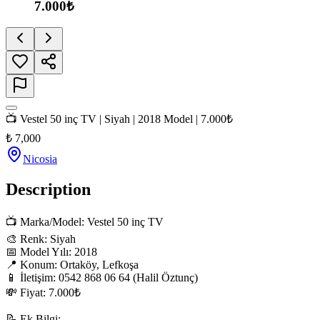
7.000₺
📺 Vestel 50 inç TV | Siyah | 2018 Model | 7.000₺
₺
7,000
Nicosia
Description
📺 Marka/Model: Vestel 50 inç TV

🎨 Renk: Siyah

📅 Model Yılı: 2018

📍 Konum: Ortaköy, Lefkoşa

📱 İletişim: 0542 868 06 64 (Halil Öztunç)

💸 Fiyat: 7.000₺

📝 Ek Bilgi:
