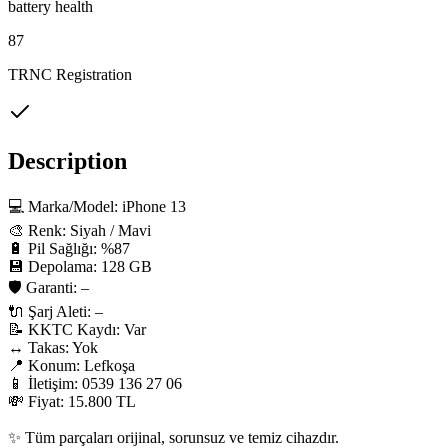
battery health
87
TRNC Registration
Description
💻 Marka/Model: iPhone 13

🎨 Renk: Siyah / Mavi

🔋 Pil Sağlığı: %87

💾 Depolama: 128 GB

🛡 Garanti: –

🔌 Şarj Aleti: –

📝 KKTC Kaydı: Var

↔️ Takas: Yok

📍 Konum: Lefkoşa

📱 İletişim: 0539 136 27 06

💸 Fiyat: 15.800 TL

✨ Tüm parçaları orijinal, sorunsuz ve temiz cihazdır.