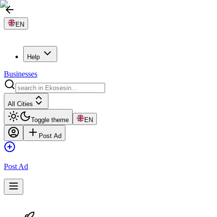
EN
Help
Businesses
All Cities
Toggle theme
EN
Post Ad
Post Ad