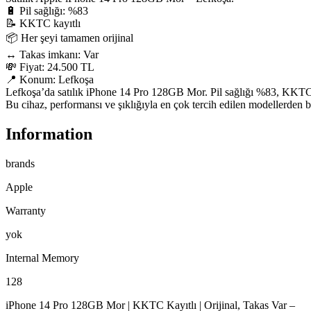
🔋 Pil sağlığı: %83

📝 KKTC kayıtlı

📦 Her şeyi tamamen orijinal

↔️ Takas imkanı: Var

💸 Fiyat: 24.500 TL

📍 Konum: Lefkoşa

Lefkoşa’da satılık iPhone 14 Pro 128GB Mor. Pil sağlığı %83, KKTC ka
Bu cihaz, performansı ve şıklığıyla en çok tercih edilen modellerden bi
Information
brands
Apple
Warranty
yok
Internal Memory
128
iPhone 14 Pro 128GB Mor | KKTC Kayıtlı | Orijinal, Takas Var –