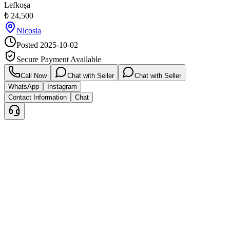
Lefkoşa
₺
24,500
Nicosia
Posted
2025-10-02
Secure Payment Available
Call Now
Chat with Seller
Chat with Seller
WhatsApp
Instagram
Contact Information
Chat