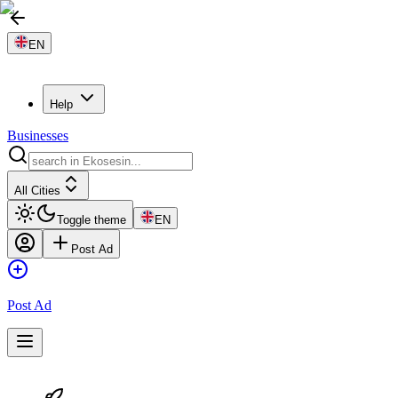
EN
Help
Businesses
All Cities
Toggle theme
EN
Post Ad
Post Ad