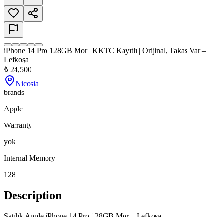
iPhone 14 Pro 128GB Mor | KKTC Kayıtlı | Orijinal, Takas Var –
Lefkoşa
₺
24,500
Nicosia
brands
Apple
Warranty
yok
Internal Memory
128
Description
Satılık Apple iPhone 14 Pro 128GB Mor – Lefkoşa.
