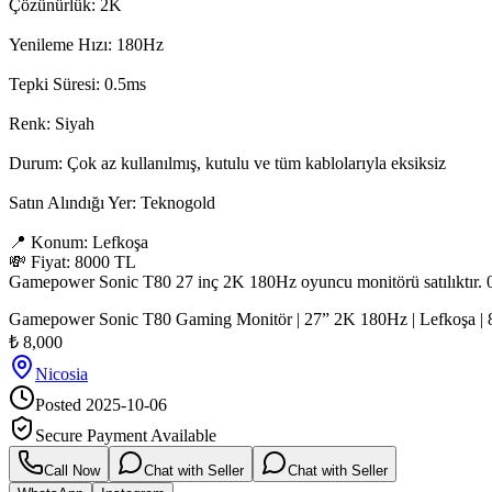
Çözünürlük: 2K

Yenileme Hızı: 180Hz

Tepki Süresi: 0.5ms

Renk: Siyah

Durum: Çok az kullanılmış, kutulu ve tüm kablolarıyla eksiksiz

Satın Alındığı Yer: Teknogold

📍 Konum: Lefkoşa

💸 Fiyat: 8000 TL

Gamepower Sonic T80 27 inç 2K 180Hz oyuncu monitörü satılıktır. 0.5ms
Gamepower Sonic T80 Gaming Monitör | 27” 2K 180Hz | Lefkoşa |
₺
8,000
Nicosia
Posted
2025-10-06
Secure Payment Available
Call Now
Chat with Seller
Chat with Seller