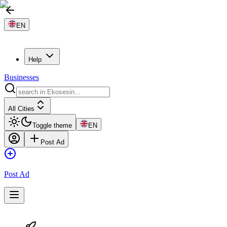
EN
Help
Businesses
All Cities
Toggle theme
EN
Post Ad
Post Ad