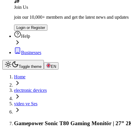
Join Us
join our 10,000+ members and get the latest news and updates
Login or Register
Help
Businesses
Toggle theme
EN
Home
electronic devices
video ve Ses
Gamepower Sonic T80 Gaming Monitör | 27” 2K