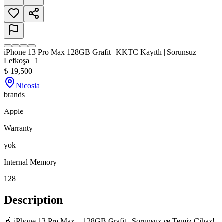
iPhone 13 Pro Max 128GB Grafit | KKTC Kayıtlı | Sorunsuz |
Lefkoşa | 1
₺
19,500
Nicosia
brands
Apple
Warranty
yok
Internal Memory
128
Description
🍏 iPhone 13 Pro Max – 128GB Grafit | Sorunsuz ve Temiz Cihaz!
