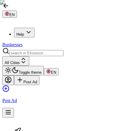
EN
Help
Businesses
All Cities
Toggle theme
EN
Post Ad
Post Ad