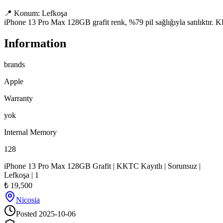
📍 Konum: Lefkoşa

iPhone 13 Pro Max 128GB grafit renk, %79 pil sağlığıyla satılıktır. KKT
Information
brands
Apple
Warranty
yok
Internal Memory
128
iPhone 13 Pro Max 128GB Grafit | KKTC Kayıtlı | Sorunsuz |
Lefkoşa | 1
₺
19,500
Nicosia
Posted
2025-10-06