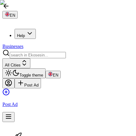
EN
Help
Businesses
All Cities
Toggle theme
EN
Post Ad
Post Ad