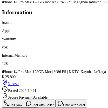
iPhone 14 Pro Max 128GB mor renk, %86 pil sağlığıyla satılıktır. KKTC
Information
brands
Apple
Warranty
yok
Internal Memory
128
iPhone 14 Pro Max 128GB Mor | %86 Pil | KKTC Kayıtlı | Lefkoşa
₺
25,800
Nicosia
Posted
2025-10-11
Secure Payment Available
Call Now
Chat with Seller
Chat with Seller