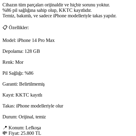
Cihazın tüm parçaları orijinaldir ve hiçbir sorunu yoktur.

%86 pil sağlığına sahip olup, KKTC kayıtlıdır.

Temiz, bakımlı, ve sadece iPhone modelleriyle takas yapılır.

📋 Özellikler:

Model: iPhone 14 Pro Max

Depolama: 128 GB

Renk: Mor

Pil Sağlığı: %86

Garanti: Belirtilmemiş

Kayıt: KKTC kayıtlı

Takas: iPhone modelleriyle olur

Durum: Orijinal, temiz

📍 Konum: Lefkoşa

💸 Fiyat: 25.800 TL
