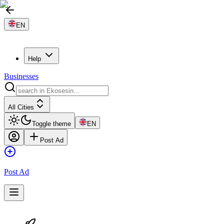
EN
Help
Businesses
All Cities
Toggle theme
EN
Post Ad
Post Ad