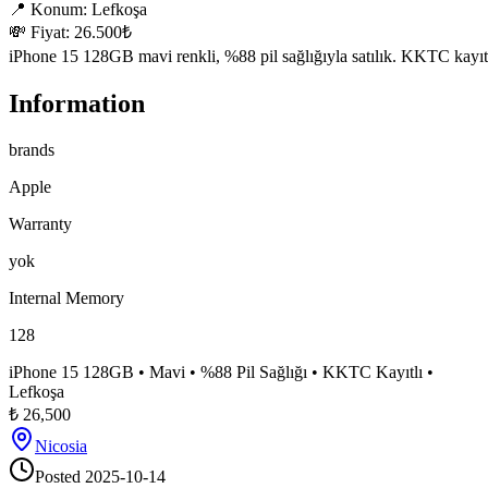
📍 Konum: Lefkoşa

💸 Fiyat: 26.500₺

iPhone 15 128GB mavi renkli, %88 pil sağlığıyla satılık. KKTC kayıt
Information
brands
Apple
Warranty
yok
Internal Memory
128
iPhone 15 128GB • Mavi • %88 Pil Sağlığı • KKTC Kayıtlı •
Lefkoşa
₺
26,500
Nicosia
Posted
2025-10-14