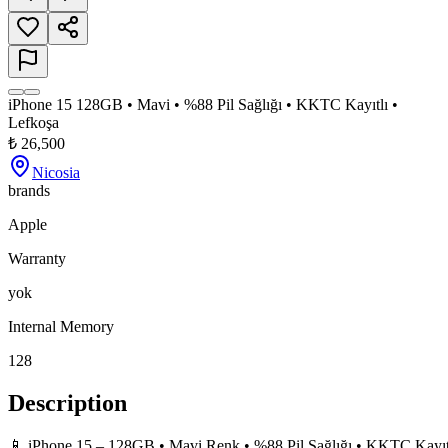
iPhone 15 128GB • Mavi • %88 Pil Sağlığı • KKTC Kayıtlı •
Lefkoşa
₺
26,500
Nicosia
brands
Apple
Warranty
yok
Internal Memory
128
Description
📱 iPhone 15 – 128GB • Mavi Renk • %88 Pil Sağlığı • KKTC Kayıtl