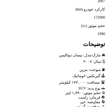
2007
کارکرد خودرو (km)
172000
حجم موتور (cc)
1990
توضیحات