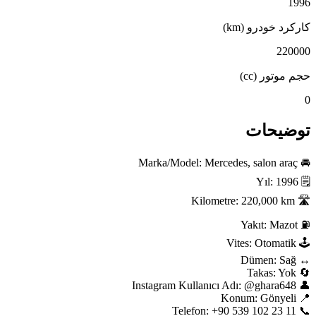
19
رکرد خودرو (km)
2200
م موتور (cc)
وضیحات