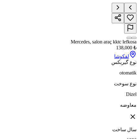
Mercedes, salon araç kktc lefko
138,000
لفکوشا
ع گیربکس
otomat
وع سوخت
Diz
اوضه
ال ساخت