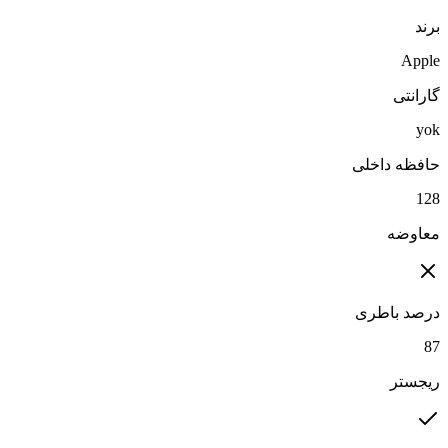
برند
Apple
گارانتی
yok
حافظه داخلی
128
معاوضه
درصد باطری
87
ریجستر