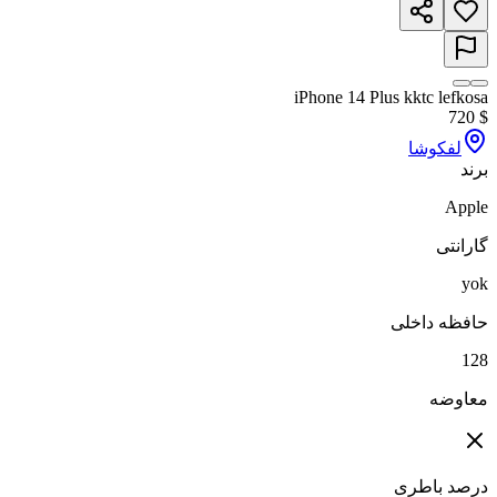
iPhone 14 Plus kktc lefkosa
720
$
لفکوشا
برند
Apple
گارانتی
yok
حافظه داخلی
128
معاوضه
درصد باطری