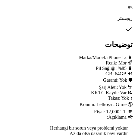
85
ریجستر
توضیحات
    Az da olsa pazarlık payı vardır