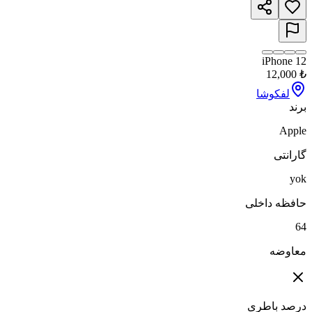
iPhone 12
12,000
₺
لفکوشا
برند
Apple
گارانتی
yok
حافظه داخلی
64
معاوضه
درصد باطری