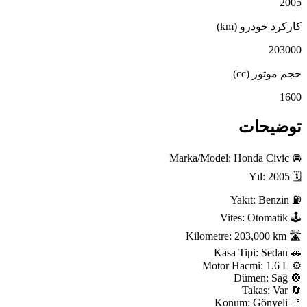
 خودرو (km)
2
تور (cc)
یحات