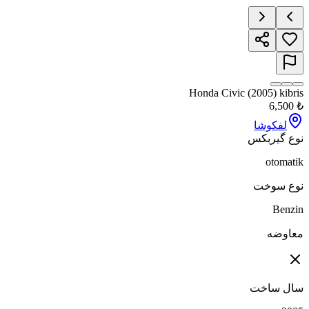
Honda Civic (2005) k
6,
کوشا
یربکس
oto
سوخت
B
ضه
ساخت