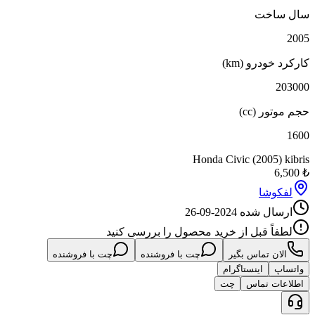
ساخت
 خودرو (km)
2
تور (cc)
Honda Civic (2005) k
6,
کوشا
سال شده
2024-09-26
فاً قبل از خرید محصول را بررسی کنید
لان تماس بگیر
چت با فروشنده
چت با فروشنده
اپ
اینستاگرام
عات تماس
چت