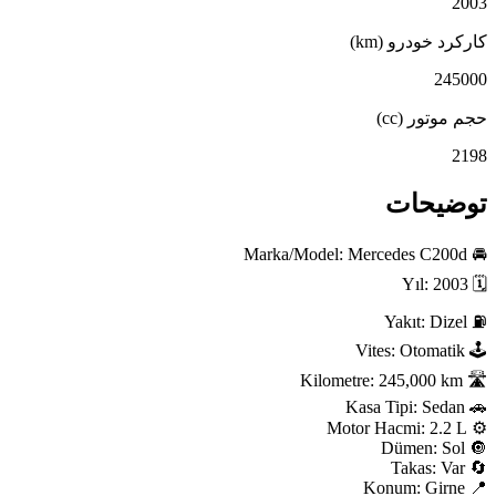
2003
کارکرد خودرو (km)
245000
حجم موتور (cc)
2198
توضیحات