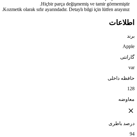
    Kozmetik olarak sıfır ayarındadır. Detaylı bilgi için lütfen arayınız.
اطلاعات
برند
Apple
گارانتی
var
حافظه داخلی
128
معاوضه
درصد باطری
94