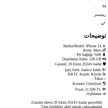
94
ریجستر
توضیحات