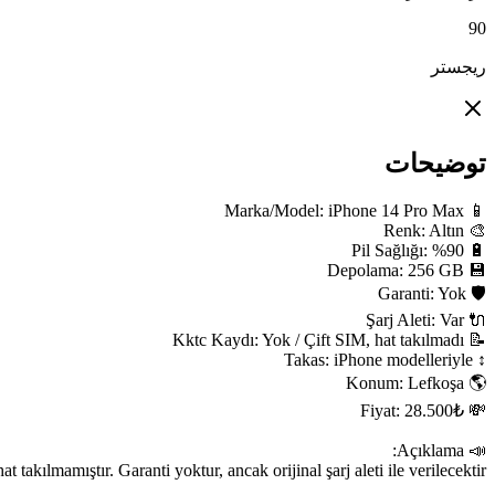
iPhone modelleri ile takas yapılabilir. Çift SIM desteklidir, ancak henüz h