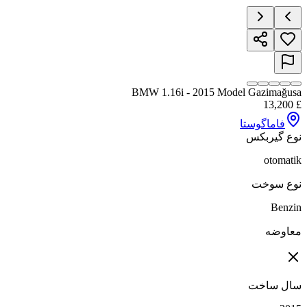
BMW 1.16i - 2015 Model Gazimağusa
13,200
£
فاماگوستا
نوع گیربکس
otomatik
نوع سوخت
Benzin
معاوضه
سال ساخت