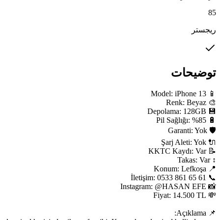
85
ریجستر
توضیحات