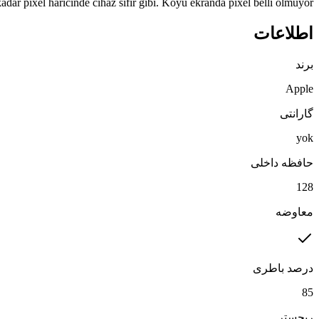
adar pixel haricinde cihaz sıfır gibi. Koyu ekranda pixel belli olmuyor
اطلاعات
برند
Apple
گارانتی
yok
حافظه داخلی
128
معاوضه
درصد باطری
85
ریجستر