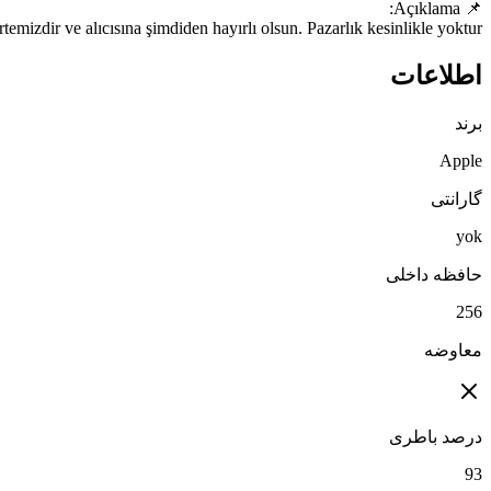
Cihazda hiçbir sorun bulunmamaktadır. Tertemizdir ve alıcısına şimdiden