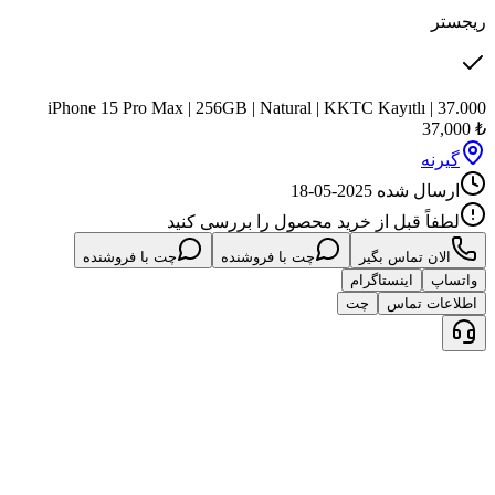
iPhone 15 Pro Max |
نید
چت با فروشنده