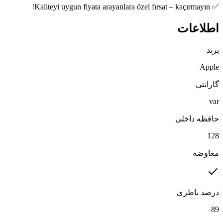
✅ Kaliteyi uygun fiyata arayanlara özel fırsat – kaçırmayın!
اطلاعات
برند
Apple
گارانتی
var
حافظه داخلی
128
معاوضه
درصد باطری
89