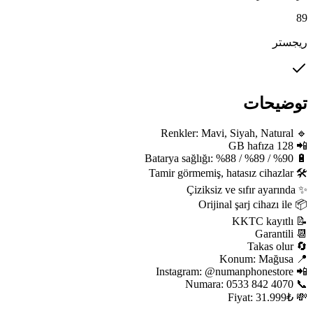
89
ریجستر
توضیحات