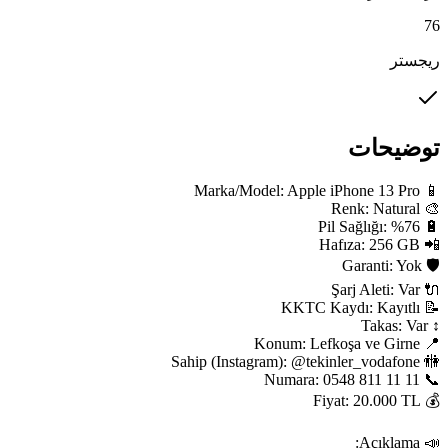
76
ریجستر
توضیحات