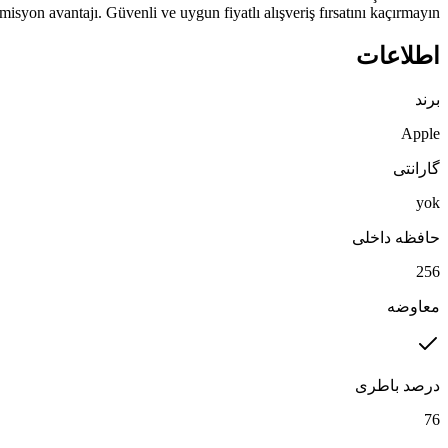
omisyon avantajı. Güvenli ve uygun fiyatlı alışveriş fırsatını kaçırmayın.
اطلاعات
برند
Apple
گارانتی
yok
حافظه داخلی
256
معاوضه
درصد باطری
76