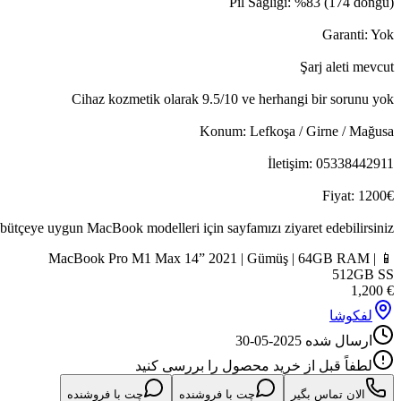
Açıklama: Cihaz şarj aleti ile birlikte verilecektir. Her bütçeye uygun 
📱 MacB
شنده