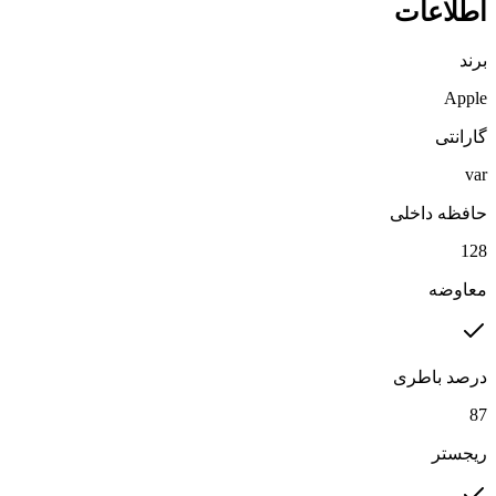
اطلاعات
برند
Apple
گارانتی
var
حافظه داخلی
128
معاوضه
درصد باطری
87
ریجستر