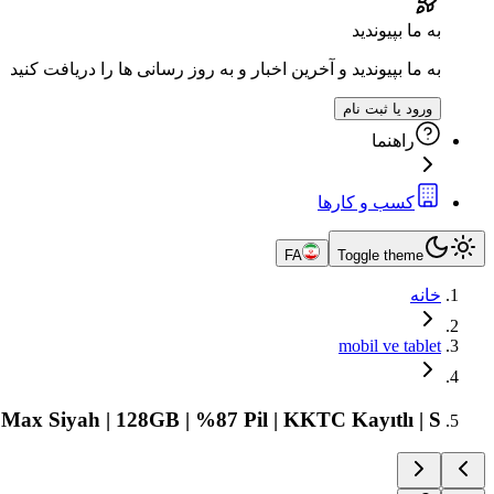
به ما بپیوندید
به ما بپیوندید و آخرین اخبار و به روز رسانی ها را دریافت کنید
ورود یا ثبت نام
راهنما
کسب و کارها
FA
Toggle theme
خانه
mobil ve tablet
 Max Siyah | 128GB | %87 Pil | KKTC Kayıtlı | S