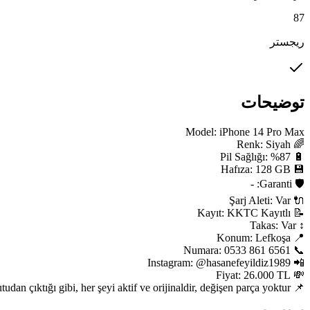
87
ریجستر
توضیحات
📌 Açıklama: 🔥 Cihaz sıfır ayarındadır, kutudan çıktığı gibi, her şeyi aktif ve orijinaldir, değişen parça yoktur.