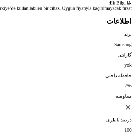
Temiz, yüksek depolama kapasitesine sahip, hem KKTC hem Türkiye’de k