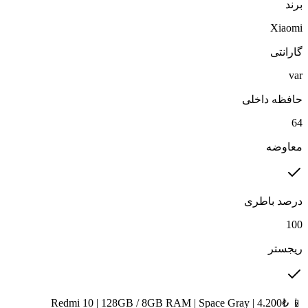
برند
Xiaomi
گارانتی
var
حافظه داخلی
64
معاوضه
درصد باطری
100
ریجستر
📱 Redmi 10 | 128GB / 8GB RAM | Space Gray | 4.200₺