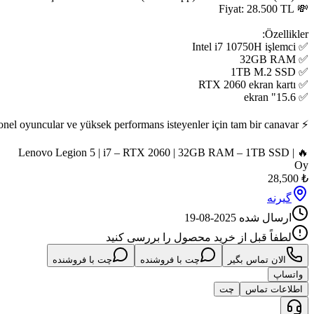
🔥 Lenovo Legion 5 | i7 – RTX 2060 | 32GB RAM –
ه
2025-08-19
 از خرید محصول را بررسی کنید
 بگیر
چت با فروشنده
چت با فروشنده
چت