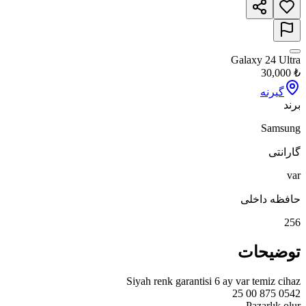
Galaxy 24 Ultra
30,000
₺
گیرنه
برند
Samsung
گارانتی
var
حافظه داخلی
256
توضیحات
Pazarlık olur