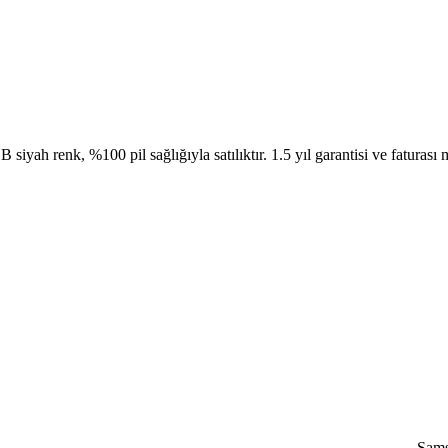
yah renk, %100 pil sağlığıyla satılıktır. 1.5 yıl garantisi ve faturası 
Sams