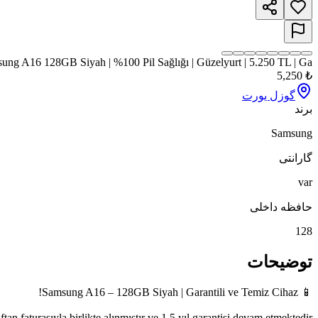
ung A16 128GB Siyah | %100 Pil Sağlığı | Güzelyurt | 5.250 TL | Ga
5,250
₺
گوزل یورت
برند
Samsung
گارانتی
var
حافظه داخلی
128
توضیحات