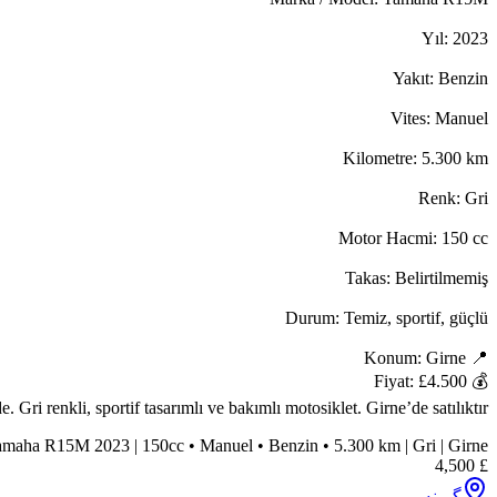
 renkli, sportif tasarımlı ve bakımlı motosiklet. Girne’de satılıktır.
maha R15M 2023 | 150cc • Manuel • Benzin • 5.300 km | Gri | Girne |
4,500
£
گیرنه