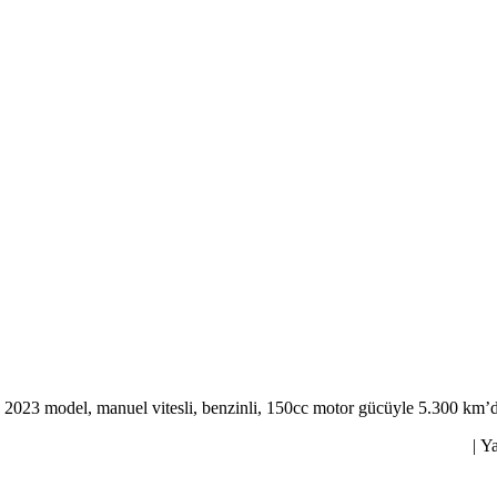
3 model, manuel vitesli, benzinli, 150cc motor gücüyle 5.300 km’de. Gri
Ya