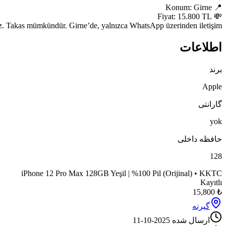
iPhone 12 Pro Max 128GB yeşil renk, %100 orijinal pil ile yenilenmiş