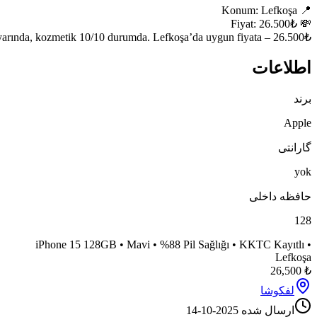
iPhone 15 128GB mavi renkli, %88 pil sağlığıyla satılık. KKTC kayıtl