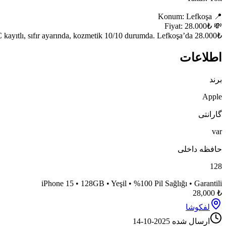
iPhone 15 128GB yeşil renkli, %100 pil sağlığı ve garantiyle satılık.