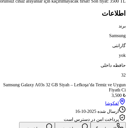
Lefkoşa’da satılık Samsung Galaxy A03s 32 GB siyah renkli, %100 pil sa