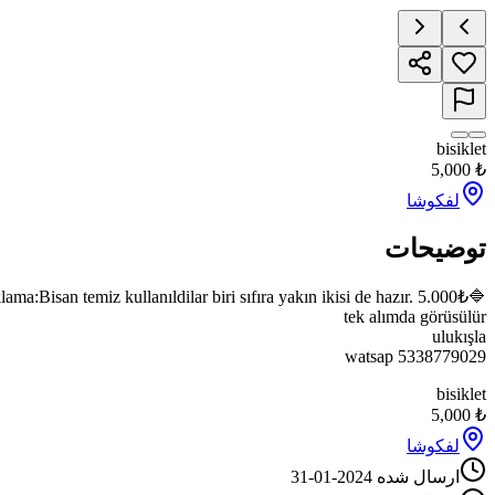
bisi
5,0
لفکوشا
ضیحات
5338779029 w
bisi
5,0
لفکوشا
ارسال شده
2024-01-31