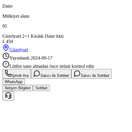
Daire
Mülkiyet alanı
95
Güzelyurt 2+1 Kiralık Daire kktc
£
450
Güzelyurt
Yayınlandı
2024-09-17
Lütfen satın almadan önce ürünü kontrol edin
Şimdi Ara
Satıcı ile Sohbet
Satıcı ile Sohbet
WhatsApp
İletişim Bilgileri
Sohbet