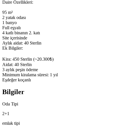
Daire Özellikleri:

95 m²

2 yatak odası

1 banyo

Full eşyalı

4 katlı binanın 2. katı

Site içerisinde

Aylık aidat: 40 Sterlin

Ek Bilgiler:

Kira: 450 Sterlin (~20.300₺)

Aidat: 40 Sterlin

3 aylık peşin ödeme

Minimum kiralama süresi: 1 yıl

Eşdeğer koçanlı
Bilgiler
Oda Tipi
2+1
emlak tipi