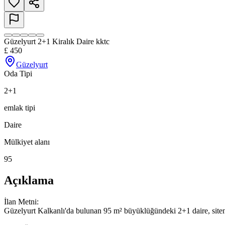
Güzelyurt 2+1 Kiralık Daire kktc
£
450
Güzelyurt
Oda Tipi
2+1
emlak tipi
Daire
Mülkiyet alanı
95
Açıklama
İlan Metni:

Güzelyurt Kalkanlı'da bulunan 95 m² büyüklüğündeki 2+1 daire, siteni