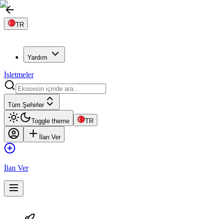
TR
Yardım
İşletmeler
Tüm Şehirler
Toggle theme
TR
İlan Ver
İlan Ver